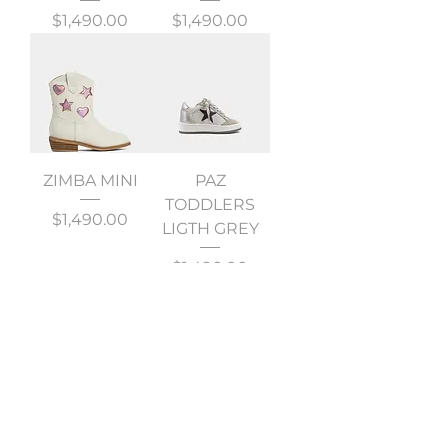
Precio
Precio
$1,490.00
$1,490.00
ZIMBA MINI
PAZ
TODDLERS
Precio
$1,490.00
LIGTH GREY
Precio
$1,490.00
PAULA MINI
MIA KIDS LIME