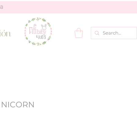
ión
UNICORN