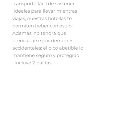
transporte fácil de sostener.
¡Ideales para llevar mientras
viajas, nuestras botellas te
permiten beber con estilo!
Además, no tendrá que
preocuparse por derrames
accidentales: el pico abatible lo
mantiene seguro y protegido
. Incluye 2 pajitas
Aprox. 2,875” x 2,875” x 7” (7,3
cm x 7,3 cm x 17,8 cm)
Aprox. 18 onzas
Sin BPA, ftalatos ni PVC Acero
inoxidable plástico PP
Apto para lavavajillas en la
rejilla superior
PREVENTA