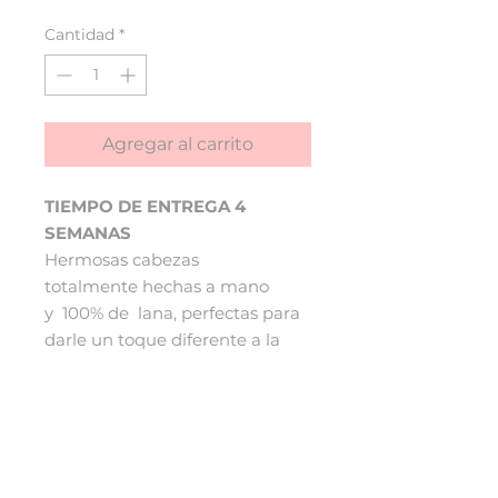
Cantidad
*
Agregar al carrito
TIEMPO DE ENTREGA 4
SEMANAS
Hermosas cabezas
totalmente hechas a mano
y 100% de lana, perfectas para
darle un toque diferente a la
habitación de tu pequeño/a.
Medidas:
Ancho: 23 cm
Alto: 25cm
Profundida: 13cm