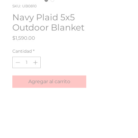
SKU: UB0810
Navy Plaid 5x5
Outdoor Blanket
Precio
$1,590.00
Cantidad
*
Agregar al carrito
La manta para exteriores es
resistente al agua, fácil de
limpiar, duradera y compacta,
perfecta para cualquier
aventura familiar