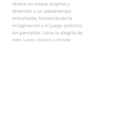
ofrece un toque original y
divertido a un pasatiempo
entrañable, fomentando la
imaginación y el juego práctico
sin pantallas. Lleva la alegría de
este juego clásico a donde
quiera que vayas y deja que la
creatividad de tu hijo brille
durante horas interminables de
entretenimiento sin pantallas.
Incluye ruleta Aprox. 17,8 cm x
17,8 cm cartón gris resistente
forrado en papel, imanes de
goma.
​Términos y condiciones