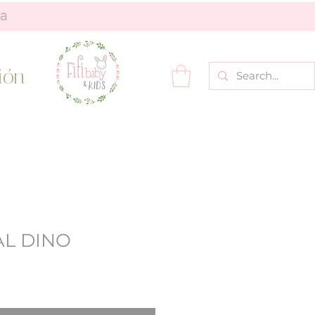
ión
AL DINO