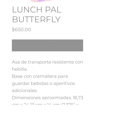
LUNCH PAL
BUTTERFLY
Precio
$650.00
Agotado
Asa de transporte resistente con
hebilla.
Base con cremallera para
guardar bebidas o aperitivos
adicionales.
Dimensiones aproximadas: 18,73
cm x 24,13 cm x 14 cm (7,375" x
9,5" x 5,5"). Compartimento
inferior: 18,73 cm x 14 cm x 7 cm
(7,375" x 5,5" x 2,75").