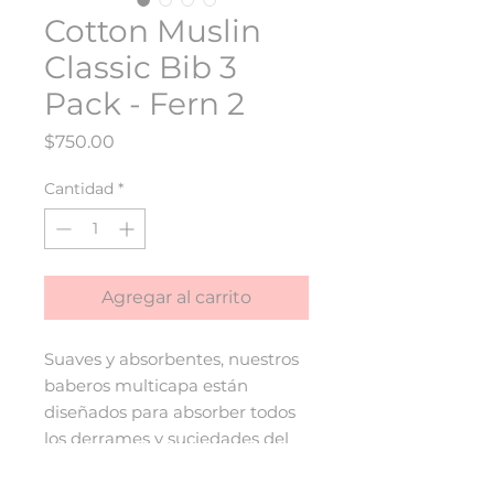
Cotton Muslin
Classic Bib 3
Pack - Fern 2
Precio
$750.00
Cantidad
*
Agregar al carrito
Suaves y absorbentes, nuestros
baberos multicapa están
diseñados para absorber todos
los derrames y suciedades del
bebé. Cuentan con tres
estampados únicos pintados a