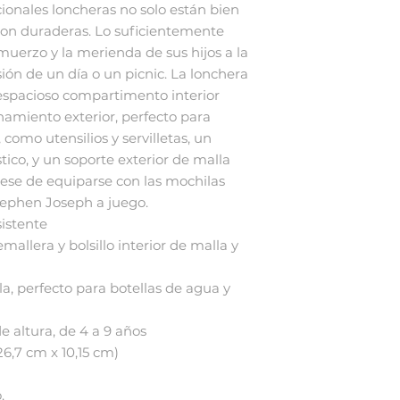
ncionales loncheras no solo están bien
on duraderas. Lo suficientemente
muerzo y la merienda de sus hijos a la
ión de un día o un picnic. La lonchera
 espacioso compartimento interior
enamiento exterior, perfecto para
 como utensilios y servilletas, un
ástico, y un soporte exterior de malla
rese de equiparse con las mochilas
tephen Joseph a juego.
sistente
emallera y bolsillo interior de malla y
lla, perfecto para botellas de agua y
e altura, de 4 a 9 años
 26,7 cm x 10,15 cm)
.