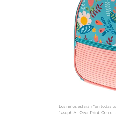
Los niños estarán “en todas p
Joseph All Over Print. Con el