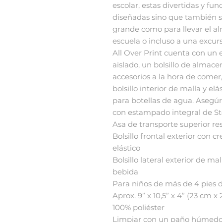
escolar, estas divertidas y fu
diseñadas sino que también s
grande como para llevar el al
escuela o incluso a una excurs
All Over Print cuenta con un
aislado, un bolsillo de almac
accesorios a la hora de comer,
bolsillo interior de malla y el
para botellas de agua. Asegú
con estampado integral de S
Asa de transporte superior re
Bolsillo frontal exterior con cr
elástico
Bolsillo lateral exterior de ma
bebida
Para niños de más de 4 pies d
Aprox. 9” x 10,5” x 4” (23 cm x
100% poliéster
Limpiar con un paño húmedo