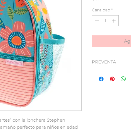
Cantidad
*
Agr
PREVENTA
Los envíos de esta 
semana de Julio.
artes” con la lonchera Stephen
 tamaño perfecto para niños en edad