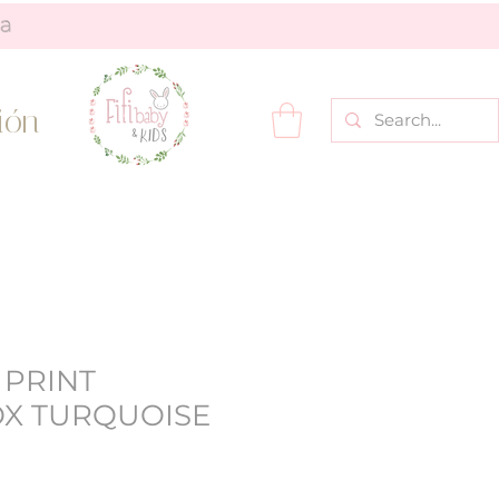
ión
 PRINT
X TURQUOISE