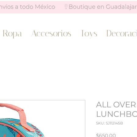
Ropa
Accesorios
Toys
Decorac
ALL OVER
LUNCHBO
SKU: SJ112145B
Precio
$650.00