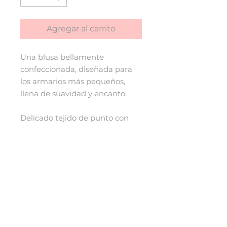
Agregar al carrito
Una blusa bellamente
confeccionada, diseñada para
los armarios más pequeños,
llena de suavidad y encanto.
Delicado tejido de punto con
patrón de rombos y pequeñas
flores bordadas, creando una
pieza atemporal de inspiración
tradicional, perfecta para
combinar con otras prendas.
Lavar en agua fría
No usar secadora