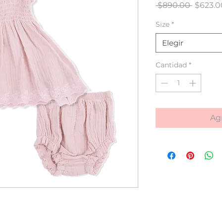
Precio
 $890.00 
$623.0
Size
*
Elegir
Cantidad
*
Agr